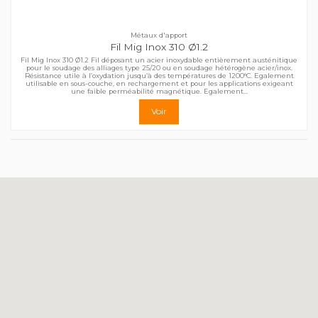
Métaux d'apport
Fil Mig Inox 310 Ø1.2
Fil Mig Inox 310 Ø1.2 Fil déposant un acier inoxydable entièrement austénitique
pour le soudage des alliages type 25/20 ou en soudage hétérogène acier/inox.
Résistance utile à l’oxydation jusqu’à des températures de 1200°C. Egalement
utilisable en sous-couche, en rechargement et pour les applications exigeant
une faible perméabilité magnétique. Egalement...
Voir