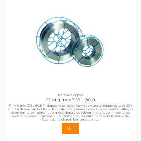
Métaux d'apport
Fil Mig Inox 309L Ø0.8
Fil Mig Inox 309L Ø0.8 Fil déposant un acier inoxydable austénitique de type 23%
Cr, 13% Ni avec un fort taux de ferrite. Les teneurs élevées en éléments d’alliages
et en ferrite permettent au métal déposé de tolérer une dilution importante
avec des aciers au carbone ou faiblement alliés, éliminant ainsi le risque de
fissuration à chaud. Température de...
Voir