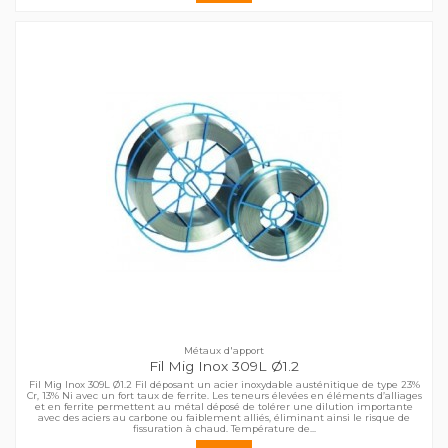
Métaux d'apport
Fil Mig Inox 309L Ø1.2
Fil Mig Inox 309L Ø1.2 Fil déposant un acier inoxydable austénitique de type 23%
Cr, 13% Ni avec un fort taux de ferrite. Les teneurs élevées en éléments d’alliages
et en ferrite permettent au métal déposé de tolérer une dilution importante
avec des aciers au carbone ou faiblement alliés, éliminant ainsi le risque de
fissuration à chaud. Température de...