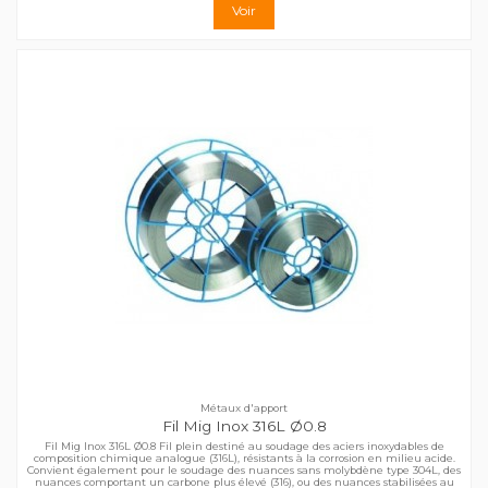
Voir
Métaux d'apport
Fil Mig Inox 316L Ø0.8
Fil Mig Inox 316L Ø0.8 Fil plein destiné au soudage des aciers inoxydables de
composition chimique analogue (316L), résistants à la corrosion en milieu acide.
Convient également pour le soudage des nuances sans molybdène type 304L, des
nuances comportant un carbone plus élevé (316), ou des nuances stabilisées au