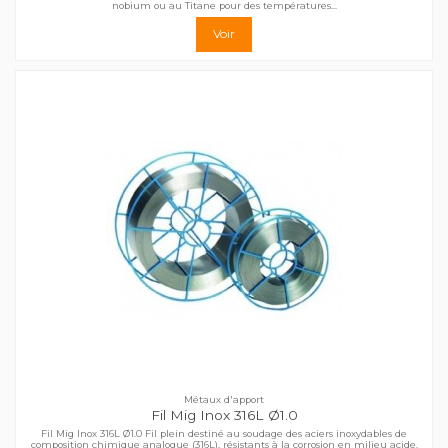
nobium ou au Titane pour des températures...
Voir
Métaux d'apport
Fil Mig Inox 316L Ø1.0
Fil Mig Inox 316L Ø1.0 Fil plein destiné au soudage des aciers inoxydables de
composition chimique analogue (316L), résistants à la corrosion en milieu acide.