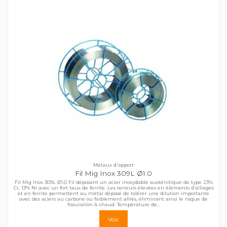
Métaux d'apport
Fil Mig Inox 309L Ø1.0
Fil Mig Inox 309L Ø1.0 Fil déposant un acier inoxydable austénitique de type 23%
Cr, 13% Ni avec un fort taux de ferrite. Les teneurs élevées en éléments d’alliages
et en ferrite permettent au métal déposé de tolérer une dilution importante
avec des aciers au carbone ou faiblement alliés, éliminant ainsi le risque de
fissuration à chaud. Température de...
Voir