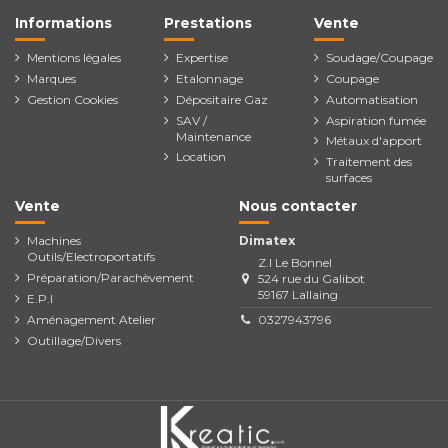
Informations
Prestations
Vente
Mentions légales
Expertise
Soudage/Coupage
Marques
Etalonnage
Coupage
Gestion Cookies
Dépositaire Gaz
Automatisation
SAV /
Aspiration fumée
Maintenance
Métaux d'apport
Location
Traitement des
surfaces
Vente
Nous contacter
Machines
Dimatex
Outils/Electroportatifs
Z.I Le Bonnel
Préparation/Parachèvement
524 rue du Galibot
59167 Lallaing
E.P.I
Aménagement Atelier
0327943796
Outillage/Divers