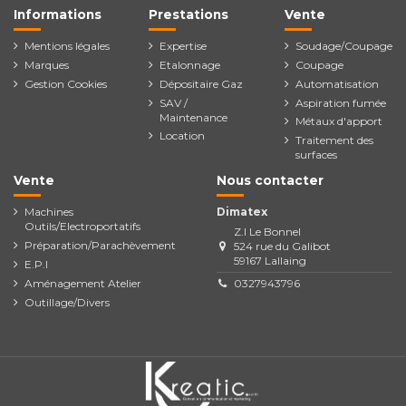
Informations
Prestations
Vente
Mentions légales
Expertise
Soudage/Coupage
Marques
Etalonnage
Coupage
Gestion Cookies
Dépositaire Gaz
Automatisation
SAV /
Aspiration fumée
Maintenance
Métaux d'apport
Location
Traitement des
surfaces
Vente
Nous contacter
Machines
Dimatex
Outils/Electroportatifs
Z.I Le Bonnel
Préparation/Parachèvement
524 rue du Galibot
59167 Lallaing
E.P.I
Aménagement Atelier
0327943796
Outillage/Divers